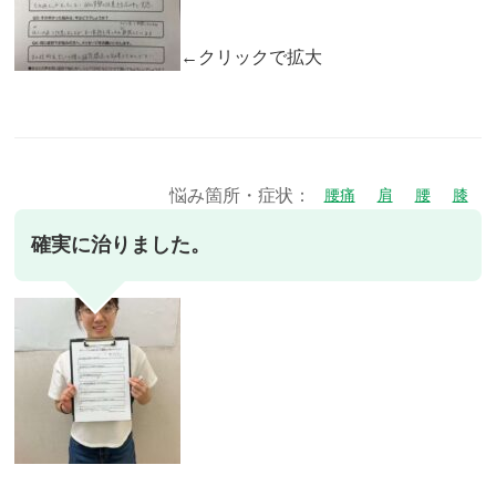
←クリックで拡大
悩み箇所・症状：
腰痛
肩
腰
膝
確実に治りました。