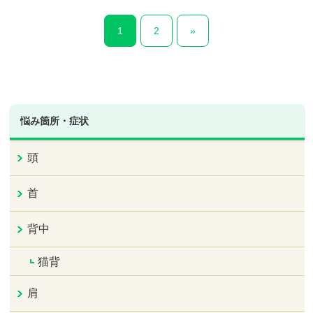
1
2
»
悩み箇所・症状
頭
首
背中
猫背
肩