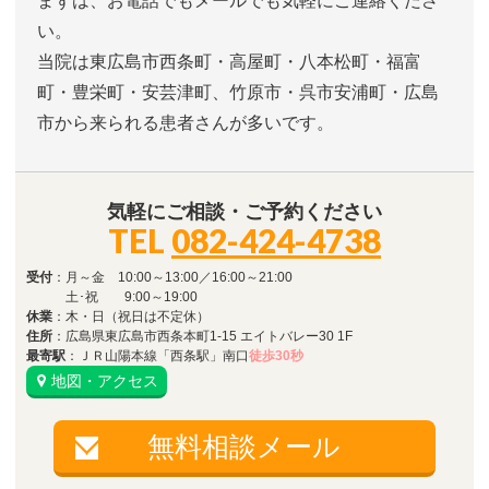
まずは、お電話でもメールでも気軽にご連絡くださ
い。
当院は東広島市西条町・高屋町・八本松町・福富
町・豊栄町・安芸津町、竹原市・呉市安浦町・広島
市から来られる患者さんが多いです。
気軽にご相談・ご予約ください
TEL
082-424-4738
受付
：月～金 10:00～13:00／16:00～21:00
土･祝 9:00～19:00
休業
：木・日（祝日は不定休）
住所
：広島県東広島市西条本町1-15 エイトバレー30 1F
最寄駅
：ＪＲ山陽本線「西条駅」南口
徒歩30秒
地図・アクセス
無料相談メール