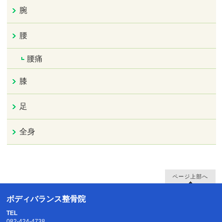
腕
腰
腰痛
膝
足
全身
ページ上部へ
ボディバランス整骨院
TEL
082-424-4738