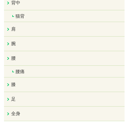
背中
猫背
肩
腕
腰
腰痛
膝
足
全身