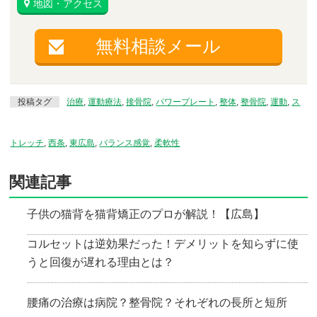
地図・アクセス
無料相談メール
投稿タグ
治療
,
運動療法
,
接骨院
,
パワープレート
,
整体
,
整骨院
,
運動
,
ス
トレッチ
,
西条
,
東広島
,
バランス感覚
,
柔軟性
関連記事
子供の猫背を猫背矯正のプロが解説！【広島】
コルセットは逆効果だった！デメリットを知らずに使
うと回復が遅れる理由とは？
腰痛の治療は病院？整骨院？それぞれの長所と短所