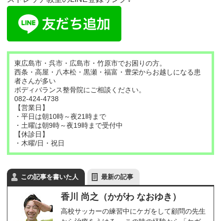
東広島市・呉市・広島市・竹原市でお困りの方。
西条・高屋・八本松・黒瀬・福富・豊栄からお越しになる患
者さんが多い
ボディバランス整骨院にご相談ください。
082-424-4738
【営業日】
・平日は朝10時～夜21時まで
・土曜は朝9時～夜19時まで受付中
【休診日】
・木曜/日・祝日
この記事を書いた人
最新の記事
香川 尚之（かがわ なおゆき）
高校サッカーの練習中にケガをして顧問の先生