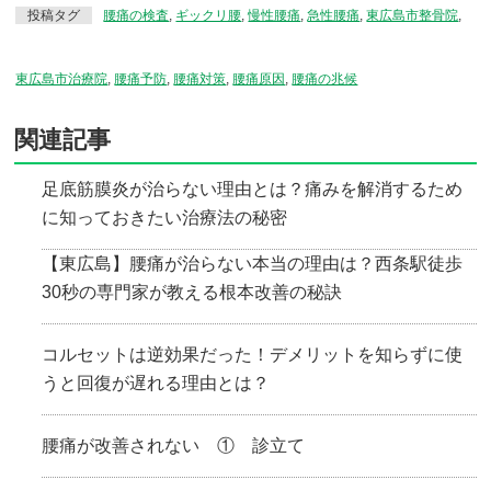
投稿タグ
腰痛の検査
,
ギックリ腰
,
慢性腰痛
,
急性腰痛
,
東広島市整骨院
,
東広島市治療院
,
腰痛予防
,
腰痛対策
,
腰痛原因
,
腰痛の兆候
関連記事
足底筋膜炎が治らない理由とは？痛みを解消するため
に知っておきたい治療法の秘密
【東広島】腰痛が治らない本当の理由は？西条駅徒歩
30秒の専門家が教える根本改善の秘訣
コルセットは逆効果だった！デメリットを知らずに使
うと回復が遅れる理由とは？
腰痛が改善されない ① 診立て