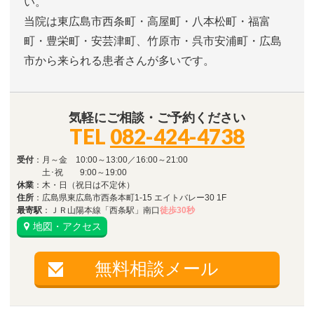
い。
当院は東広島市西条町・高屋町・八本松町・福富
町・豊栄町・安芸津町、竹原市・呉市安浦町・広島
市から来られる患者さんが多いです。
気軽にご相談・ご予約ください
TEL
082-424-4738
受付
：月～金 10:00～13:00／16:00～21:00
土･祝 9:00～19:00
休業
：木・日（祝日は不定休）
住所
：広島県東広島市西条本町1-15 エイトバレー30 1F
最寄駅
：ＪＲ山陽本線「西条駅」南口
徒歩30秒
地図・アクセス
無料相談メール