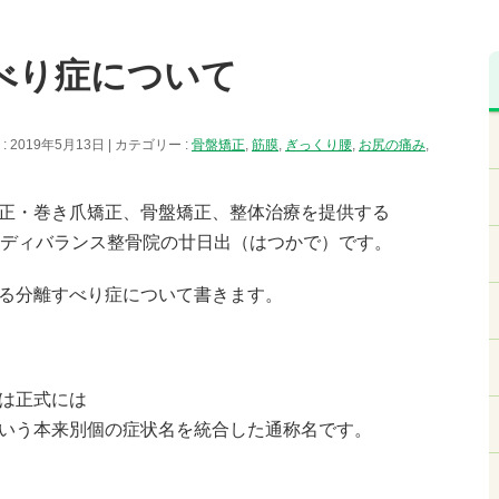
べり症について
 2019年5月13日
カテゴリー :
骨盤矯正
,
筋膜
,
ぎっくり腰
,
お尻の痛み
,
正・巻き爪矯正、骨盤矯正、整体治療を提供する
ボディバランス整骨院の廿日出（はつかで）です。
る分離すべり症について書きます。
は正式には
いう本来別個の症状名を統合した通称名です。