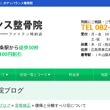
ア）ボディバランス整骨院
気軽にご相談・ご
TEL 082
受付
：月～金 10:0
土･祝 9:00～
休業
：木・日（祝
住所
：広島県東広島
最寄駅
：ＪＲ山陽
いて▼
症状一覧とコース▼
料金表
地図
院ブログ
ブログ
»
骨盤矯正
»
腰痛と分離すべり症について