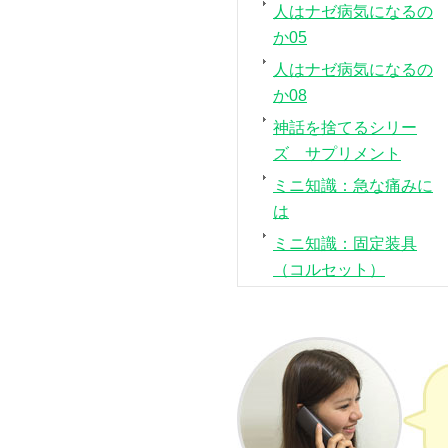
人はナゼ病気になるの
か05
人はナゼ病気になるの
か08
神話を捨てるシリー
ズ サプリメント
ミニ知識：急な痛みに
は
ミニ知識：固定装具
（コルセット）