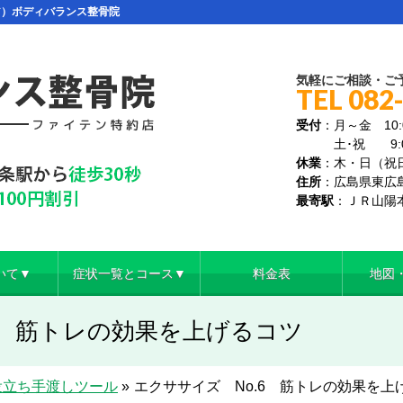
ア）ボディバランス整骨院
気軽にご相談・ご
TEL 082
受付
：月～金 10:0
土･祝 9:00～
休業
：木・日（祝
住所
：広島県東広島
最寄駅
：ＪＲ山陽
いて▼
症状一覧とコース▼
料金表
地図
6 筋トレの効果を上げるコツ
役立ち手渡しツール
»
エクササイズ No.6 筋トレの効果を上