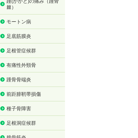
踵(かかと)の痛み（踵骨
棘）
モートン病
足底筋膜炎
足根管症候群
有痛性外頸骨
踵骨骨端炎
前距腓靭帯損傷
種子骨障害
足根洞症候群
腓骨筋炎