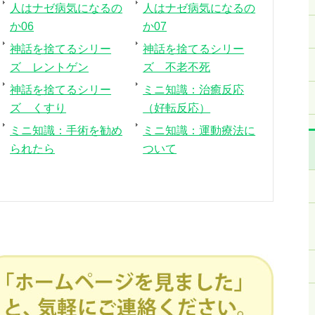
人はナゼ病気になるの
人はナゼ病気になるの
か06
か07
神話を捨てるシリー
神話を捨てるシリー
ズ レントゲン
ズ 不老不死
神話を捨てるシリー
ミニ知識：治癒反応
ズ くすり
（好転反応）
ミニ知識：手術を勧め
ミニ知識：運動療法に
られたら
ついて