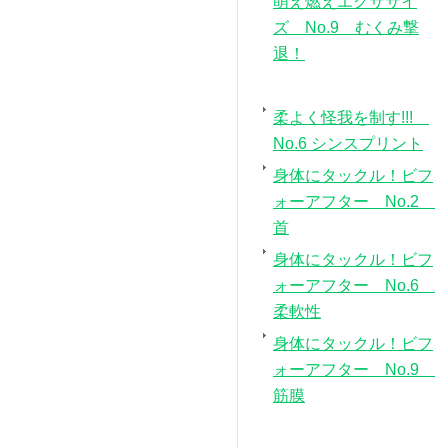
萌え燃えエクササイ
ズ No.9 むくみ撃
退！
柔よく怪我を制す!!!
No.6 シンスプリント
身体にタックル！ビフ
ォーアフター No.2
首
身体にタックル！ビフ
ォーアフター No.6
柔軟性
身体にタックル！ビフ
ォーアフター No.9
筋膜