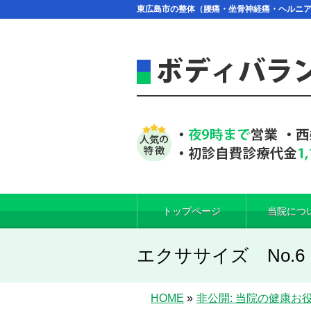
東広島市の整体（腰痛・坐骨神経痛・ヘルニ
トップページ
当院につ
エクササイズ No.
HOME
»
非公開: 当院の健康お